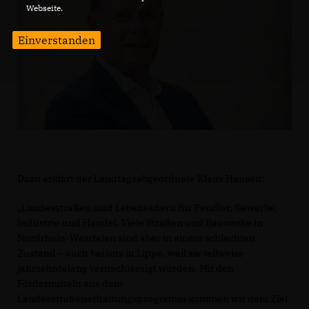
Webseite.
Einverstanden
Dazu erklärt der Landtagsabgeordnete Klaus Hansen:
Landesstraßen sind Lebensadern für Pendler, Gewerbe,
Industrie und Handel. Viele Straßen und Bauwerke in
Nordrhein-Westfalen sind aber in einem schlechten
Zustand – auch bei uns in Lippe, weil sie teilweise
jahrzehntelang vernachlässigt wurden. Mit den
Fördermitteln aus dem
Landesstraßenerhaltungsprogramm kommen wir dem Ziel