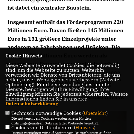
ist dabei ein zentraler Baustein.
Insgesamt enthält das Förderprogramm 220
Millionen Euro. Davon fließen 145 Millionen
Euro in 151 größere Einzelprojekte unter
anderem an Fahrbahnen und Brücken. Die
übrigen 75 Millionen Euro werden als
Cookie Hinweis
sogenannte Bauamtspauschale eingeplant:
Diese Webseite verwendet Cookies, die notwendig
sind, um die Webseite zu nutzen. Weiterhin
Damit kann flexibel auf unvorhergesehene
verwenden wir Dienste von Drittanbietern, die uns
helfen, unser Webangebot zu verbessern (Website-
Schäden reagiert werden. Die Auswahl
Optmierung). Für die Verwendung bestimmter
dieser Projekte treffen die jeweiligen
Dienste, benötigen wir Ihre Einwilligung. Ihre
Einwilligung können Sie jederzeit widerrufen. Weitere
Regionalniederlassungen von Straßen.NRW.
Informationen finden Sie in unserer
Datenschutzerklärung
.
Technisch notwendige Cookies (
Übersicht
)
Die notwendigen Cookies werden allein für den
ordnungsgemäßen Gebrauch der Webseite benötigt.
Cookies von Drittanbietern (
Hinweis
)
Derzeit verzichten wir auf Scripte von Drittanbietern auf der