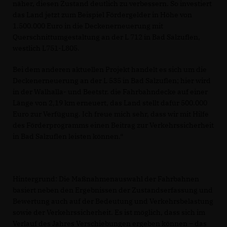
näher, diesen Zustand deutlich zu verbessern. So investiert
das Land jetzt zum Beispiel Fördergelder in Höhe von
1.500.000 Euro in die Deckenerneuerung mit
Querschnittumgestaltung an der L 712 in Bad Salzuflen,
westlich L751-L805.
Bei dem anderen aktuellen Projekt handelt es sich um die
Deckenerneuerung an der L 535 in Bad Salzuflen; hier wird
in der Walhalla- und Beetstr. die Fahrbahndecke auf einer
Länge von 2,19 km erneuert, das Land stellt dafür 500.000
Euro zur Verfügung. Ich freue mich sehr, dass wir mit Hilfe
des Förderprogramms einen Beitrag zur Verkehrssicherheit
in Bad Salzuflen leisten können.“
Hintergrund: Die Maßnahmenauswahl der Fahrbahnen
basiert neben den Ergebnissen der Zustandserfassung und
Bewertung auch auf der Bedeutung und Verkehrsbelastung
sowie der Verkehrssicherheit. Es ist möglich, dass sich im
Verlauf des Jahres Verschiebungen ergeben können – das